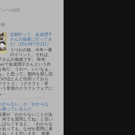
ビューの合計
投稿
念願叶って、金成潤子
さんの個展に行ってき
た!（2014年7月2日）
うつわの旅、今年一番
のイベント。それは、
子さんの個展です。 昨年、
agramで金成潤子さんという作
を知り、うわー、いいなぁ、
ぁ、と思って、都内を探し回
ののほとんど出回っておら
クラトコ」（クラフト・常
いう常滑のクラフトフェアに
..
わからない」か「わからな
ら困っているんだ
先輩が「わからないことがあ
、何でも質問してね」と言い
しばらくすると、「わからな
があっても、なぜか質問に来
よね」とも言います。 後輩