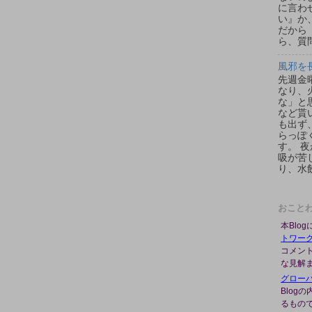
に言わ
い』か
だから
ら、質問
風邪を
先週金
なり、
な」と
など貰
も出ず
らっぽ
す。 
吸が苦
り、水飲
おこと
本Blo
トワー
コメン
な見解
グロー
Blog
るもの