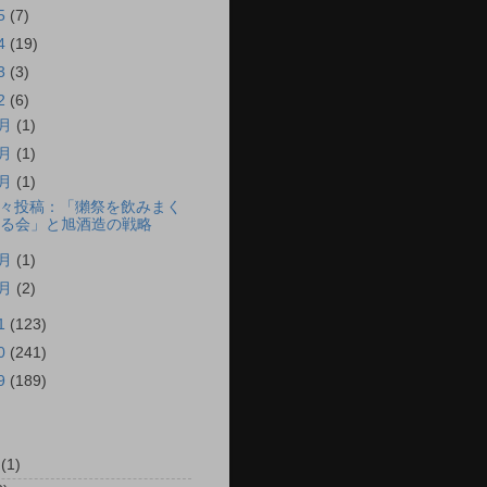
5
(7)
4
(19)
3
(3)
2
(6)
8月
(1)
6月
(1)
5月
(1)
々投稿：「獺祭を飲みまく
る会」と旭酒造の戦略
2月
(1)
1月
(2)
1
(123)
0
(241)
9
(189)
(1)