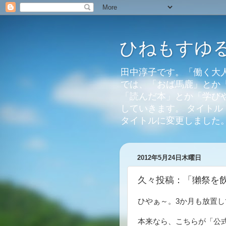
ひねもすゆるり。
田中淳子です。「働く大
では、「おば馬鹿」とか
「読んだ本」とか「学び
していきます。 タイトル：
タイトルに変更しました
2012年5月24日木曜日
久々投稿：「獺祭を
ひやぁ～。3か月も放置
本来なら、こちらが「公式