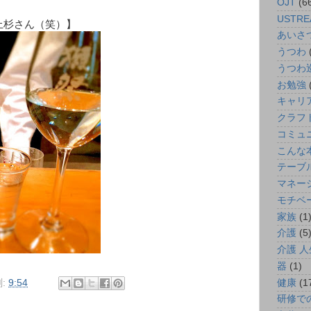
OJT
(6
USTRE
上杉さん（笑）】
あいさ
うつわ
うつわ
お勉強
キャリ
クラフ
コミュ
こんな
テーブ
マネー
モチベ
家族
(1
介護
(5
介護 人
器
(1)
:
9:54
健康
(1
研修で