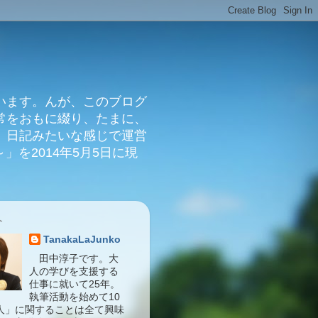
います。んが、このブログ
常をおもに綴り、たまに、
、日記みたいな感じで運営
」を2014年5月5日に現
介
TanakaLaJunko
田中淳子です。大
人の学びを支援する
仕事に就いて25年。
執筆活動を始めて10
人」に関することは全て興味