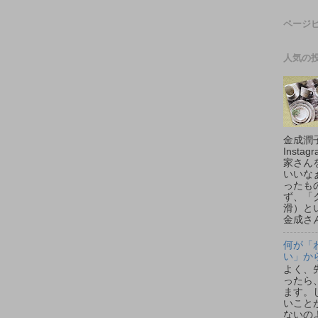
ページ
人気の
金成潤
Inst
家さん
いいな
ったも
ず、「
滑）と
金成さん.
何が「
い」か
よく、
ったら
ます。
いこと
ないの