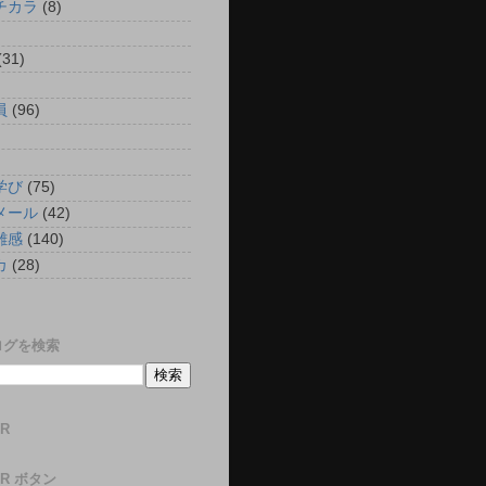
チカラ
(8)
)
(31)
)
員
(96)
)
)
学び
(75)
メール
(42)
雑感
(140)
カ
(28)
)
ログを検索
ER
ER ボタン