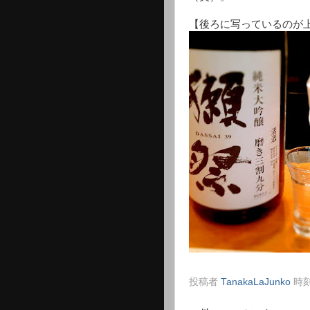
【後ろに写っているのが
投稿者
TanakaLaJunko
時刻