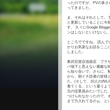
ったのですが、PVの多
ってきました。
ま、それはそれとして。 
と更新していることに今
す。 久々にGoogle B
ンはしないといけないし
ところでですね。 読ん
かりお気楽なお話をここ
しました。
東武百貨店池袋店 プラザ
パ地下と思えない素敵なB
ら知り合いで、さらに、
から、朝イチ読者の皆様
た。(そして、10人の内6
着てくる、という凝りよ
元の従業員みたいでした。
つけられなかったので、
まで力入れてるのぉ、と