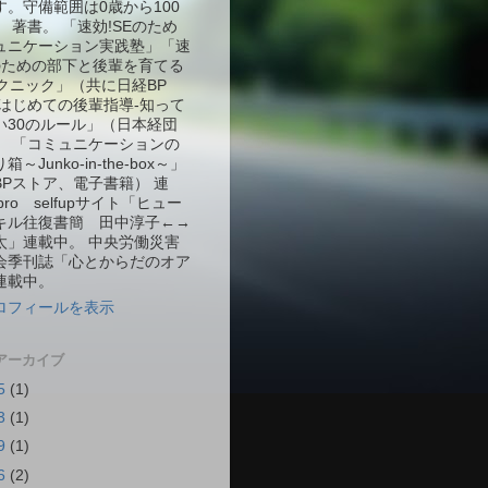
す。守備範囲は0歳から100
 著書。 「速効!SEのため
ュニケーション実践塾」「速
Eのための部下と後輩を育てる
テクニック」（共に日経BP
「はじめての後輩指導-知って
い30のルール」（日本経団
） 「コミュニケーションの
～Junko-in-the-box～」
BPストア、電子書籍） 連
Tpro selfupサイト「ヒュー
キル往復書簡 田中淳子←→
太」連載中。 中央労働災害
会季刊誌「心とからだのオア
連載中。
ロフィールを表示
アーカイブ
5
(1)
3
(1)
9
(1)
6
(2)