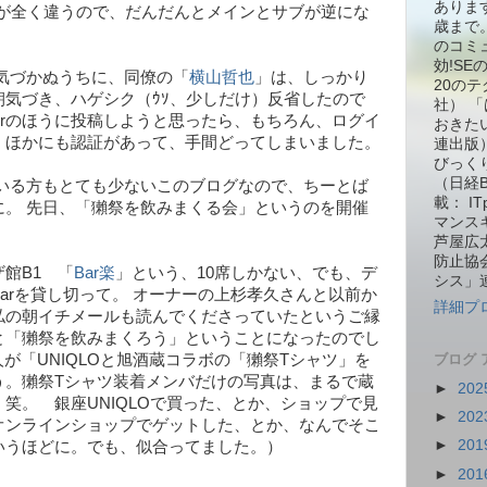
ありま
さが全く違うので、だんだんとメインとサブが逆にな
歳まで。
のコミ
効!S
気づかぬうちに、同僚の「
横山哲也
」は、しっかり
20の
朝気づき、ハゲシク（ｳｿ、少しだけ）反省したので
社） 
loggerのほうに投稿しようと思ったら、もちろん、ログイ
おきた
、ほかにも認証があって、手間どってしまいました。
連出版
びっくり箱
（日経
でいる方もとても少ないこのブログなので、ちーとば
載： I
に。 先日、「獺祭を飲みまくる会」というのを開催
マンス
芦屋広
防止協
館B1 「
Bar楽
」という、10席しかない、でも、デ
シス」
arを貸し切って。 オーナーの上杉孝久さんと以前か
詳細プ
私の朝イチメールも読んでくださっていたというご縁
と「獺祭を飲みまくろう」ということになったのでし
人が「UNIQLOと旭酒蔵コラボの「獺祭Tシャツ」を
ブログ 
う。獺祭Tシャツ装着メンバだけの写真は、まるで蔵
►
202
笑。 銀座UNIQLOで買った、とか、ショップで見
►
202
オンラインショップでゲットした、とか、なんでそこ
►
201
いうほどに。でも、似合ってました。）
►
201