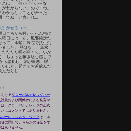
せれば、「何が『わからな
、がわからない」のですね。
「わからないことが合った
してね、と言われ...
長引かせるコツ。
曜日ごろから喉がえへん虫に
火曜日には「あ、風邪確定だ
思って、水曜に病院で抗生剤
いました。 熱はなく、鼻水
、ただただ喉が痛くて、いが
く、ちょっと咳き込む感じで
夜から悪化し、朝が最悪。呼
しいほど。起きてお茶飲んだ
んだりし...
わり
gにおける
グローバルナレッジネッ
ク
社員および関係者による発言や
トは、グローバルナレッジの正式
またはコメントではありません。
バルナレッジネットワーク
は、本
の内容に関して、何らかの保証をす
ではありません。