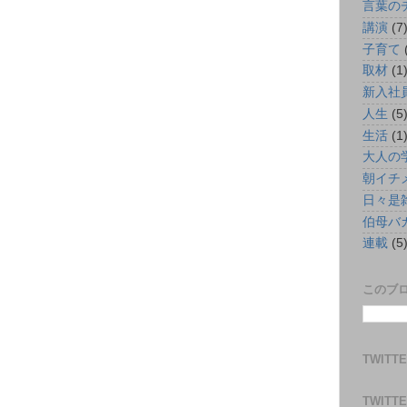
言葉の
講演
(7
子育て
取材
(1
新入社
人生
(5
生活
(1
大人の
朝イチ
日々是
伯母バ
連載
(5
このブ
TWITT
TWITT