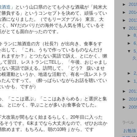
►
201
旭酒造
」という山口県のとても小さな酒蔵が「純米大
►
201
で勝負する」というコンセプトを決めて、頑張ってい
お酒になりました。（でもリーズナブル） 東京、大
►
201
なく、NYだのパリだの海外でも人気を博しているそ
▼
201
話がとても面白かったのです。
►
►
トランに旭酒造の方（社長?）が出向き、食事をす
を出して、「これ、うちで作っているものなんだけ
▼
くれますか？」とつたない英語で訴え、とにかく、獺
久
して翌日、レストランにTELし、「午後、おじゃまし
たない英語で訴える。訪問して、「どう? 扱いませ
►
の根運動というか、地道な活動で、有名一流レストラ
ったんですって。（酔っぱらいながらお話を聴いてい
►
ないかも、ですが）
►
201
め、「ここは選ぶ」「ここはあきらめる」と選択と集
►
201
ね。 とにかく、学ぶことが多いお食事会でした。
►
200
下大改装が間もなく始まるらしく、20年目に入った
ラベル
なるそうです。6末までなら大丈夫なので、ぜひお出か
酒飲めます。もちろん、朝の10時ｊから、です
 お勉強