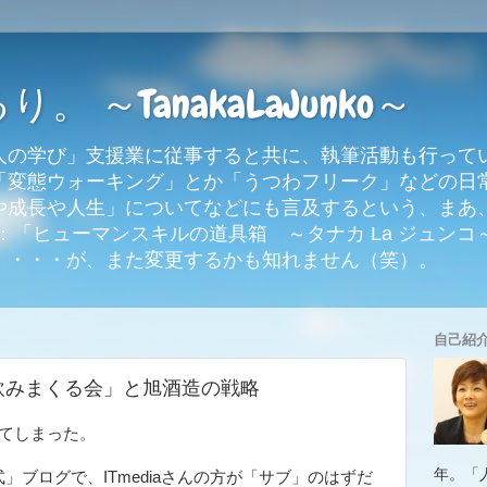
 ～TanakaLaJunko～
人の学び」支援業に従事すると共に、執筆活動も行って
「変態ウォーキング」とか「うつわフリーク」などの日
や成長や人生」についてなどにも言及するという、まあ
「ヒューマンスキルの道具箱 ～タナカ La ジュンコ～
。・・・が、また変更するかも知れません（笑）。
自己紹
飲みまくる会」と旭酒造の戦略
してしまった。
年。「
」ブログで、ITmediaさんの方が「サブ」のはずだ