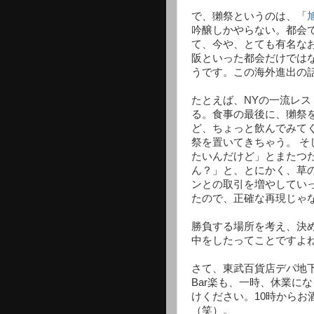
で、獺祭というのは、「
吟醸しかやらない。都会
て、今や、とても有名な
阪といった都会だけでは
うです。この海外進出の
たとえば、NYの一流レス
る。食事の最後に、獺祭
ど、ちょっと飲んでみて
祭を置いてきちゃう。 そ
たいんだけど」とまたつ
ん？」と、とにかく、草
ンとの取引を増やしてい
たので、正確な再現じゃ
勝負する場所を考え、決
中をしたってことですよ
さて、東武百貨店デパ地
Bar楽も、一時、休業に
けください。10時からお
（笑）。