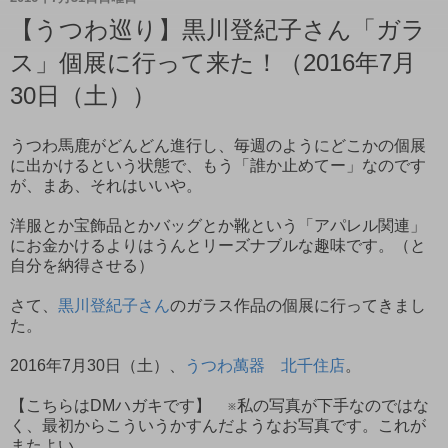
【うつわ巡り】黒川登紀子さん「ガラ
ス」個展に行って来た！（2016年7月
30日（土））
うつわ馬鹿がどんどん進行し、毎週のようにどこかの個展
に出かけるという状態で、もう「誰か止めてー」なのです
が、まあ、それはいいや。
洋服とか宝飾品とかバッグとか靴という「アパレル関連」
にお金かけるよりはうんとリーズナブルな趣味です。（と
自分を納得させる）
さて、
黒川登紀子さん
のガラス作品の個展に行ってきまし
た。
2016年7月30日（土）、
うつわ萬器 北千住店
。
【こちらはDMハガキです】 ※私の写真が下手なのではな
く、最初からこういうかすんだようなお写真です。これが
またよい。