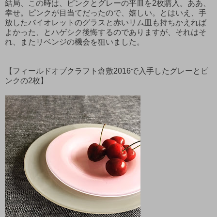
結局、この時は、ピンクとグレーの平皿を2枚購入。ああ、
幸せ。ピンクが目当てだったので、嬉しい。とはいえ、手
放したバイオレットのグラスと赤いリム皿も持ちかえれば
よかった、とハゲシク後悔するのでありますが、それはそ
れ、またリベンジの機会を狙いました。
【フィールドオブクラフト倉敷2016で入手したグレーとピ
ンクの2枚】