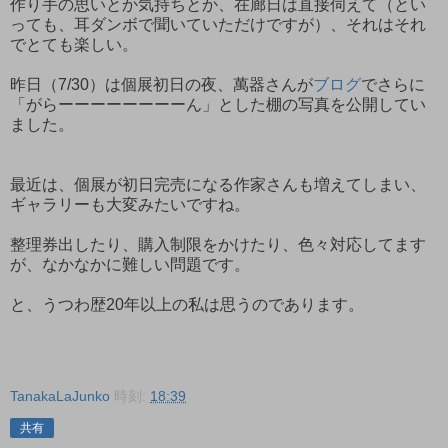
作り手の思いとか気持ちとか、在廊日は直接伺えて（とい
っても、耳ダンボで聞いていただけですが）、それはそれ
でとても楽しい。
昨日（7/30）は個展初日の夜、萬器さんが
ブログ
でさらに
「がらーーーーーーーーん」とした棚の写真を公開してい
ました。
最近は、個展が初日完売になる作家さんも増えてしまい、
ギャラリーも大変みたいですね。
整理券出したり、購入制限をかけたり、色々対応してます
が、なかなかに難しい問題です。
と、うつわ歴20年以上の私は思うのであります。
TanakaLaJunko
時刻:
18:39
共有