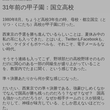
31年前の甲子園：国立高校
1980年8月。ちょうど高校3年生の時、母校・都立国立（と
りつ・くにたち）高校が甲子園に行った。
西東京の予選を勝ち進んでいるらしいことは、夏休み中の
私の耳にも入ってきた。とはいえ、TwitterもFacebookも、
いや、ケイタイもポケベルも、それこそ、電子メールもな
い時代。
そうそう連絡も入ってこず、野球部だの高校野球そのもの
だのに関心のある一部の同級生が盛り上がっていること
を、教室内でたまに聞く、という感じであった。
準々決勝あたりから何か変な感じになった。
だいたい、西東京での準々決勝である。強豪ひしめくなか
でなんで国高が勝ち残ったのだろう？なぜ？なぜ？ 国高
も強かったのだろうが、なぜか相手チームのミスが頻発し
たりして、神様が味方している、としか思えないほどだっ
た。