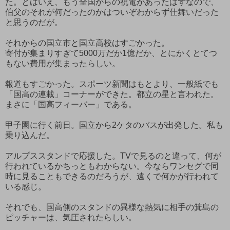
た。とはいえ、もう全国からの祝電があったはずなので、
伯父のそれが何だったのかはついぞわからず仕舞いだった
と思うのだが。
それからの国立市と国立高校はすごかった。
寄付が集まりすぎて5000万だか1億だか、とにかくとてつ
もない費用が集まったらしい。
報道もすごかった。スポーツ新聞はもとより、一般紙でも
「国高の連載」コーナーができた。都立の星と言われた。
まさに「国高フィーバー」である。
甲子園に行く前日。国立から2ケタのバスが出発した。私も
乗り込んだ。
アルプススタンドで応援した。TVで見るのと違って、何が
行われているかちっともわからない。今ならワンセグで同
時に見ることもできるのだろうが、遠くで何かが行われて
いる感じ。
それでも、国高側のスタンドの異様な熱気に相手の箕島の
ピッチャーは、気圧されたらしい。