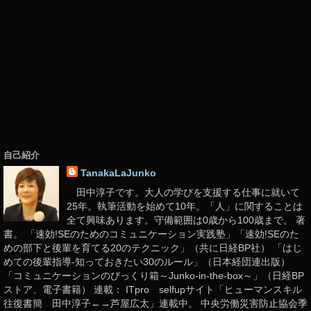
自己紹介
TanakaLaJunko
田中淳子です。大人の学びを支援する仕事に就いて
25年。執筆活動を始めて10年。「人」に関することは
全て興味あります。守備範囲は0歳から100歳まで。 著
書。 「速効!SEのためのコミュニケーション実践塾」「速効!SEのた
めの部下と後輩を育てる20のテクニック」（共に日経BP社） 「はじ
めての後輩指導-知っておきたい30のルール」（日本経団連出版）
「コミュニケーションのびっくり箱～Junko-in-the-box～」（日経BP
ストア、電子書籍） 連載： ITpro selfupサイト「ヒューマンスキル
往復書簡 田中淳子←→芦屋広太」連載中。 中央労働災害防止協会季