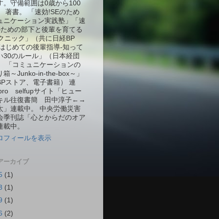
す。守備範囲は0歳から100
 著書。 「速効!SEのため
ュニケーション実践塾」「速
Eのための部下と後輩を育てる
テクニック」（共に日経BP
「はじめての後輩指導-知って
い30のルール」（日本経団
） 「コミュニケーションの
～Junko-in-the-box～」
BPストア、電子書籍） 連
Tpro selfupサイト「ヒュー
キル往復書簡 田中淳子←→
太」連載中。 中央労働災害
会季刊誌「心とからだのオア
連載中。
ロフィールを表示
アーカイブ
5
(1)
3
(1)
9
(1)
6
(2)