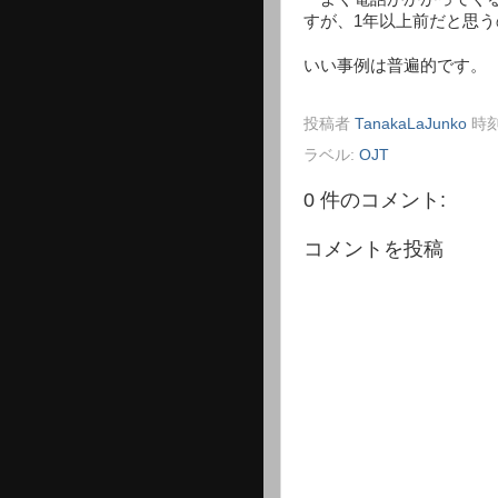
すが、1年以上前だと思
いい事例は普遍的です。
投稿者
TanakaLaJunko
時刻
ラベル:
OJT
0 件のコメント:
コメントを投稿