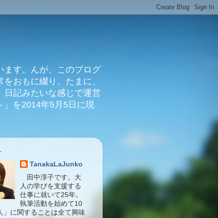
います。んが、このブログ
常をおもに綴り、たまに、
、日記みたいな感じで運営
」を2014年5月5日に現
介
TanakaLaJunko
田中淳子です。大
人の学びを支援する
仕事に就いて25年。
執筆活動を始めて10
人」に関することは全て興味