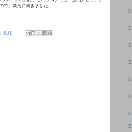
うので、新たに書きました。
旧
旧
:
8:11
旧
旧
旧
旧
旧
旧