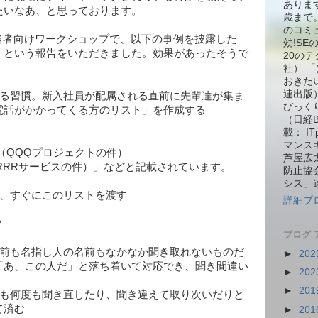
ありま
たいなあ、と思っております。
歳まで。
のコミ
当者向けワークショップで、以下の事例を披露した
効!S
！という報告をいただきました。効果があったそうで
20の
社） 
おきた
連出版
いる習慣。新入社員が配属される直前に先輩達が集ま
びっくり箱
電話がかかってくる方のリスト」を作成する
（日経
載： I
マンス
長 （QQQプロジェクトの件）
芦屋広
 （RRRサービスの件）」などと記載されています。
防止協
シス」
ら、すぐにこのリストを渡す
詳細プ
？
ブログ 
名前も名指し人の名前もなかなか聞き取れないものだ
►
202
「あ、この人だ」と落ち着いて対応でき、聞き間違い
►
202
►
201
にも何度も聞き直したり、聞き違えて取り次いだりと
て済む
►
201