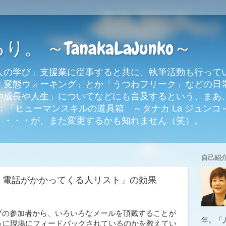
 ～TanakaLaJunko～
人の学び」支援業に従事すると共に、執筆活動も行って
「変態ウォーキング」とか「うつわフリーク」などの日
や成長や人生」についてなどにも言及するという、まあ
「ヒューマンスキルの道具箱 ～タナカ La ジュンコ～
。・・・が、また変更するかも知れません（笑）。
自己紹
く電話がかかってくる人リスト」の効果
）
プの参加者から、いろいろなメールを頂戴することが
年。「
うに現場にフィードバックされているのかを教えてい