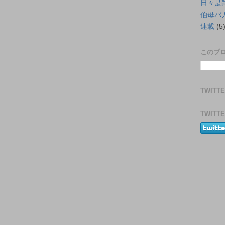
日々是
伯母バ
連載
(5
このブ
TWITT
TWITT