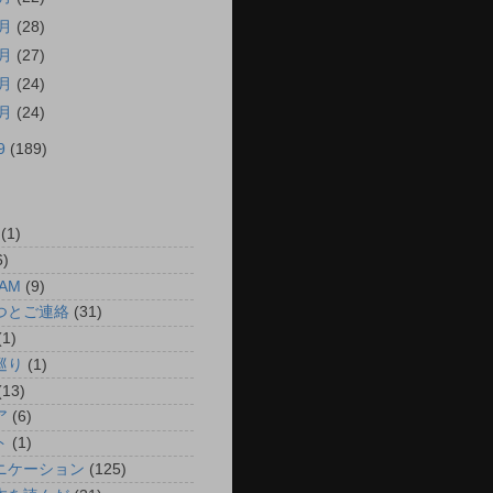
4月
(28)
3月
(27)
2月
(24)
1月
(24)
9
(189)
(1)
6)
AM
(9)
つとご連絡
(31)
(1)
巡り
(1)
(13)
ア
(6)
ト
(1)
ニケーション
(125)