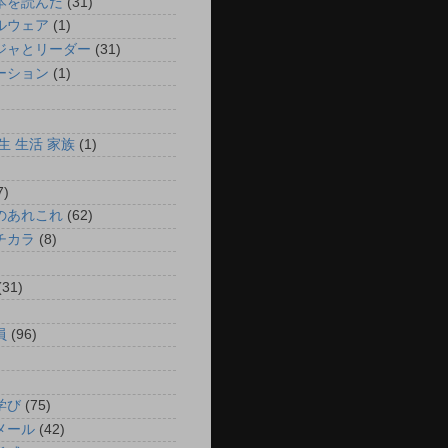
本を読んだ
(31)
ルウェア
(1)
ジャとリーダー
(31)
ーション
(1)
)
)
生 生活 家族
(1)
7)
のあれこれ
(62)
チカラ
(8)
)
(31)
)
員
(96)
)
)
学び
(75)
メール
(42)