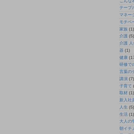
こんな
テーブ
マネー
モチベ
家族
(1
介護
(5
介護 人
器
(1)
健康
(1
研修で
言葉の
講演
(7
子育て
取材
(1
新入社
人生
(5
生活
(1
大人の
朝イチ