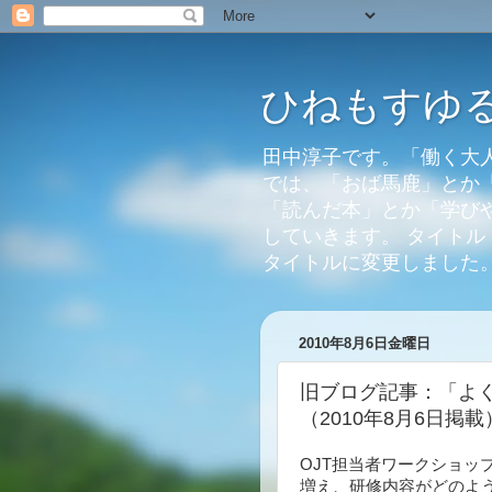
ひねもすゆるり。
田中淳子です。「働く大
では、「おば馬鹿」とか
「読んだ本」とか「学び
していきます。 タイトル：
タイトルに変更しました
2010年8月6日金曜日
旧ブログ記事：「よ
（2010年8月6日掲載
OJT担当者ワークショッ
増え、研修内容がどのよ