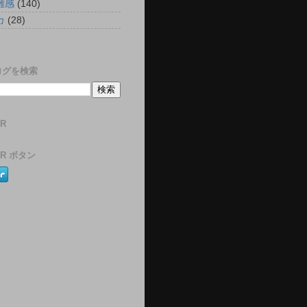
雑感
(140)
カ
(28)
)
ログを検索
ER
ER ボタン