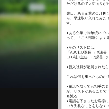
ただけるので大変ありが
先日、ある企業のOJT担
ら、早速取り入れてみた
す。
●ある企業で長年続いて
って、「この部署によく
●そのリストには、
「ABC社D課長 → X課
EFG社H主任 → Z課長
●新入社員が配属された
これは何を狙ったものか
●電話を取っても相手の
が、リストがあることで
も減る
●電話を下さったお客様
いう失礼なことをしなく