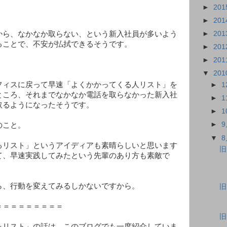
►
201
►
201
►
201
から、なかなか取らない、という新入社員が多いよう
ることで、不安が払拭できるそうです。
►
201
►
201
▼
201
フィスに戻って早速「よくかかってくる人リスト」を
►
ところ、それまでなかなか電話を取らなかった新入社
►
取るようになったそうです。
►
►
のこと。
▼
るリスト」というアイディアも素晴らしいと思います
旧
て、早速実践してみたという先輩のあり方も素敵で
ら、行動を変えてみるしかないですから。
旧
＝＝＝＝＝＝＝＝＝
旧
るリスト」の話は、このブログでも一度紹介していま