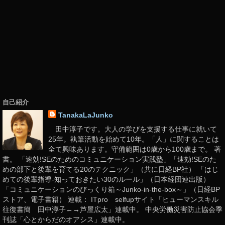
自己紹介
TanakaLaJunko
田中淳子です。大人の学びを支援する仕事に就いて
25年。執筆活動を始めて10年。「人」に関することは
全て興味あります。守備範囲は0歳から100歳まで。 著
書。 「速効!SEのためのコミュニケーション実践塾」「速効!SEのた
めの部下と後輩を育てる20のテクニック」（共に日経BP社） 「はじ
めての後輩指導-知っておきたい30のルール」（日本経団連出版）
「コミュニケーションのびっくり箱～Junko-in-the-box～」（日経BP
ストア、電子書籍） 連載： ITpro selfupサイト「ヒューマンスキル
往復書簡 田中淳子←→芦屋広太」連載中。 中央労働災害防止協会季
刊誌「心とからだのオアシス」連載中。