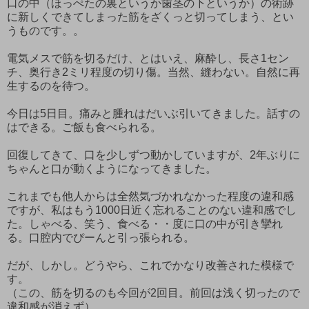
口の中（ほっぺたの裏というか歯茎の下というか）の術跡
に新しくできてしまった筋をざくっと切ってしまう、とい
うものです。。
電気メスで筋を切るだけ、とはいえ、麻酔し、長さ1セン
チ、奥行き2ミリ程度の切り傷。当然、縫わない。自然に再
生するのを待つ。
今日は5日目。痛みと腫れはだいぶ引いてきました。話すの
はできる。ご飯も食べられる。
回復してきて、口を少しずつ動かしていますが、2年ぶりに
ちゃんと口が動くようになってきました。
これまでも他人からは全然気づかれなかった程度の違和感
ですが、私はもう1000日近く忘れることのない違和感でし
た。しゃべる、笑う、食べる・・度に口の中が引き攣れ
る。口腔内でぴーんと引っ張られる。
だが、しかし。どうやら、これでかなり改善された模様で
す。
（この、筋を切るのも今回が2回目。前回は浅く切ったので
違和感が消えず）