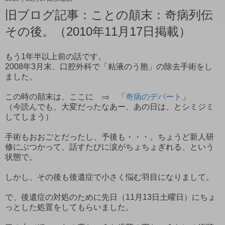
旧ブログ記事：ことの顛末：奇病列伝
その後。（2010年11月17日掲載）
もう1年半以上前の話です。
2008年3月末、口腔外科で「粘液のう胞」の除去手術をし
ました。
この時の顛末は、ここに ⇒ 「
奇病のデパート
」
（今読んでも、大変だったなあー、あの日は、とシミジミ
してしまう）
手術もおおごとだったし、予後も・・・。ちょうど新人研
修にぶつかって、話すたびに涙がちょちょぎれる、という
状態で。
しかし、その後も後遺症で小さく悩む羽目になりまして。
で、後遺症の対処のために先日（11月13日土曜日）にちょ
っとした処置をしてもらいました。