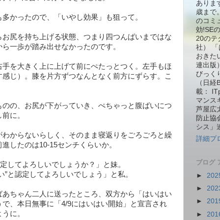
ありま
歳まで。
も多かったので、「いやし効果」も狙って。
のコミ
効!S
らお尻を持ち上げる状態、つまり四つんばいまではな
20の
から一歩が踏み出せなかったのです。
社） 
おきた
連出版
右手を大きく上に上げて前にぺたっとつく。左手もほ
びっくり箱
す感じ）。膝を片方ずつなんとなく前方にずらす。こ
（日経
載： I
マンス
ものの、お尻が下がっていき、ぺちゃっと腹ばいにつ
芦屋広
し前に。
防止協
シス」
がわからないらしく、そのまま寝返りをごろごろと繰
詳細プ
進したのは10-15センチくらいか。
ブログ 
認定してよろしいでしょうか？」と妹。
い”と認定してよろしいでしょう」と私。
►
202
►
202
ばあちゃん二人に送ったところ、双方から「はいはい
►
201
で、本日無事に「4/9にはいはい開始」と宣言され
ように。
►
201