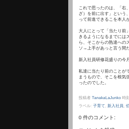
これで思ったのは、「右
ざ）を前に出す」という
って前進できるこを本人
大人にとって「当たり前
きるようになるまでには
ら、そこからの熟達への
ソ→上手があっと言う間
新入社員研修花盛りの今
私達に当たり前のことが
まうもので、そこを根気
ったのでした。
投稿者
TanakaLaJunko
時刻
ラベル:
子育て
,
新入社員
,
0 件のコメント: