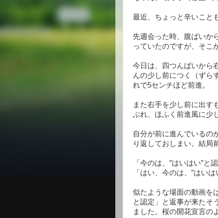
最近、ちょっと辛いこと
先週会った時、腹ばいか
っていたのですが、そこ
今日は、四つんばいから
んの少し前につく（ずら
れで5センチほど前進。
また右手を少し前に出す
ぶれ、ほふく前進風に少
自分が前に進んでいるの
り返しておしまい。結局前
「今のは、”はいはい”と
「はい、今のは、”はいは
似たような場面の動画を
と認定」と返事が来たそう
ました。桜の開花宣言の