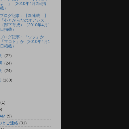
よ！」（2010年4月2日掲
載）
ブログ記事：【新連載！】
「心とからだのオアシス」
（部下育成）（2010年4月1
日掲載）
ブログ記事：「ウソ」か
「マコト」か（2010年4月1
日掲載）
3月
(27)
2月
(24)
1月
(24)
9
(189)
(1)
6)
AM
(9)
つとご連絡
(31)