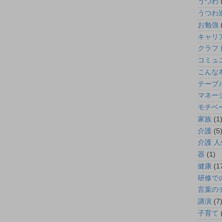
うつわ
うつわ
お勉強
キャリ
クラフ
コミュ
こんな
テーブ
マネー
モチベ
家族
(1
介護
(5
介護 人
器
(1)
健康
(1
研修で
言葉の
講演
(7
子育て