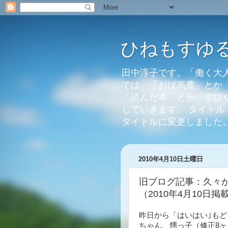
ひねもすゆるり。
田中淳子です。「働く大
では、「おば馬鹿」とか
「読んだ本」とか「学び
していきます。 タイトル：
タイトルに変更しました
2010年4月10日土曜日
旧ブログ記事：久々
（2010年4月10日掲
昨日から「はいはい｣も
ちゃん、甥っ子（修正8