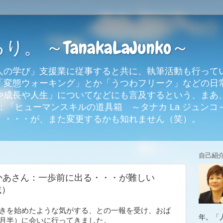
 ～TanakaLaJunko～
人の学び」支援業に従事すると共に、執筆活動も行って
「変態ウォーキング」とか「うつわフリーク」などの日
や成長や人生」についてなどにも言及するという、まあ
「ヒューマンスキルの道具箱 ～タナカ La ジュンコ～
。・・・が、また変更するかも知れません（笑）。
自己紹
かあさん：一歩前に出る・・・が難しい
載）
どきを始めたような気がする、との一報を受け、おば
年。「
ヶ月半）に会いに行ってきました。