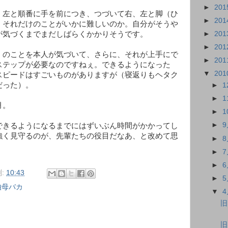
►
201
、左と順番に手を前につき、つづいて右、左と脚（ひ
►
201
、それだけのことがいかに難しいのか。自分がそうや
►
201
が気づくまでまだしばらくかかりそうです。
►
201
」のことを本人が気づいて、さらに、それが上手にで
►
201
ステップが必要なのですねぇ。できるようになった
▼
201
スピードはすごいものがありますが（寝返りもヘタク
だった）。
►
►
月。
►
►
できるようになるまでにはずいぶん時間がかかってし
強く見守るのが、先輩たちの役目だなあ、と改めて思
►
►
►
:
10:43
►
伯母バカ
▼
旧
旧