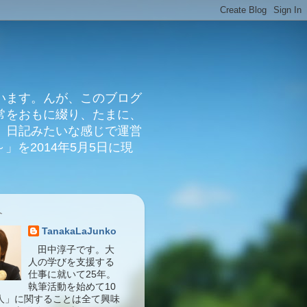
います。んが、このブログ
常をおもに綴り、たまに、
、日記みたいな感じで運営
」を2014年5月5日に現
介
TanakaLaJunko
田中淳子です。大
人の学びを支援する
仕事に就いて25年。
執筆活動を始めて10
人」に関することは全て興味