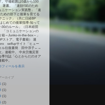
す。守備範囲は0歳から100
 著書。 「速効!SEのため
ュニケーション実践塾」「速
Eのための部下と後輩を育てる
テクニック」（共に日経BP
「はじめての後輩指導-知って
い30のルール」（日本経団
） 「コミュニケーションの
～Junko-in-the-box～」
BPストア、電子書籍） 連
Tpro selfupサイト「ヒュー
キル往復書簡 田中淳子←→
太」連載中。 中央労働災害
会季刊誌「心とからだのオア
連載中。
ロフィールを表示
アーカイブ
5
(1)
3
(1)
9
(1)
6
(2)