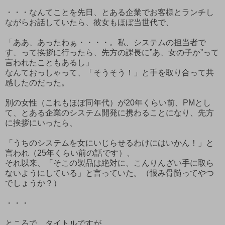
・・・なんてことを先日、とある企業でお客様とランチし
ながらお話していたら、彼女もほぼ当世代で、
「ああ、あったわぁ・・・・。私、システムの担当者で
す、って挨拶に行ったら、先方の課長に”あ、女の子か”って
言われたこともあるし」
なんておっしゃって、「そうそう！」と手を取り合って共
感したのだった。
別の女性（これもほぼ同年代）が20年くらい前、PMとし
て、とある企業のシステム開発に携わることになり、先方
に挨拶にいったら、
「うちのシステムを女にいじらせるわけにはいかん！」と
言われ（25年くらい前の話です）、
それ以来、「そこの製品は絶対に、こんりんざい手に取ら
ないようにしている」と言っていた。（恨み骨髄ってやつ
でしょうか？）
・・・
ところで、タイトルですが、